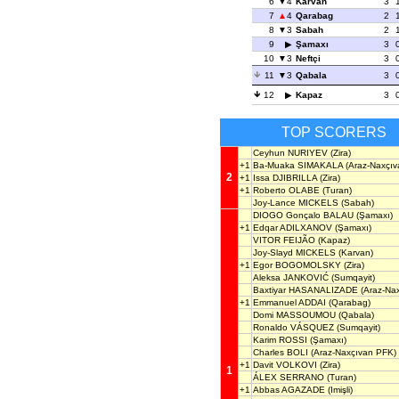
6
4
Karvan
3
7
4
Qarabag
2
8
3
Sabah
2
9
Şamaxı
3
10
3
Neftçi
3
11
3
Qabala
3
12
Kapaz
3
TOP SCORERS
Ceyhun NURIYEV
(Zira)
+1
Ba-Muaka SIMAKALA
(Araz-Naxçıv
2
+1
Issa DJIBRILLA
(Zira)
+1
Roberto OLABE
(Turan)
Joy-Lance MICKELS
(Sabah)
DIOGO Gonçalo BALAU
(Şamaxı)
+1
Edqar ADILXANOV
(Şamaxı)
VITOR FEIJÃO
(Kapaz)
Joy-Slayd MICKELS
(Karvan)
+1
Egor BOGOMOLSKY
(Zira)
Aleksa JANKOVIĆ
(Sumqayit)
Baxtiyar HASANALIZADE
(Araz-Na
+1
Emmanuel ADDAI
(Qarabag)
Domi MASSOUMOU
(Qabala)
Ronaldo VÁSQUEZ
(Sumqayit)
Karim ROSSI
(Şamaxı)
Charles BOLI
(Araz-Naxçıvan PFK)
+1
Davit VOLKOVI
(Zira)
1
ÁLEX SERRANO
(Turan)
+1
Abbas AGAZADE
(Imişli)