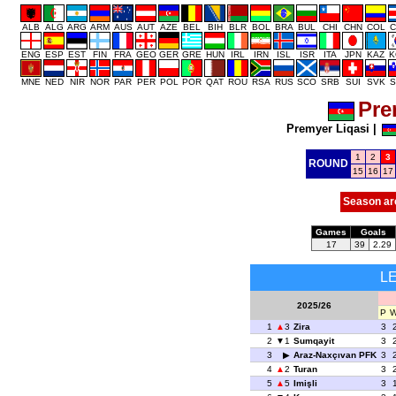
ALB
ALG
ARG
ARM
AUS
AUT
AZE
BEL
BIH
BLR
BOL
BRA
BUL
CHI
CHN
COL
C
ENG
ESP
EST
FIN
FRA
GEO
GER
GRE
HUN
IRL
IRN
ISL
ISR
ITA
JPN
KAZ
K
MNE
NED
NIR
NOR
PAR
PER
POL
POR
QAT
ROU
RSA
RUS
SCO
SRB
SUI
SVK
S
Pre
Premyer Liqasi
|
1
2
3
ROUND
15
16
17
Season ar
Games
Goals
17
39
2.29
L
2025/26
P
1
3
Zira
3
2
1
Sumqayit
3
3
Araz-Naxçıvan PFK
3
4
2
Turan
3
5
5
Imişli
3