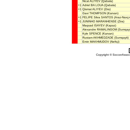
Nicat ALIYEV
(Qabala)
+1
Adriel BA LOUA
(Qabala)
+1
Qismat ALIYEV
(Zira)
Gavi THOMPSON
(Karvan)
+1
FELIPE Silva SANTOS
(Araz-Naxçı
+1
JUNINHO MARANHENSE
(Zira)
Maqsad ISAYEV
(Kapaz)
Alexandre RAMALINGOM
(Sumqayi
Kyle SPENCE
(Karvan)
Rustam AKHMEDZADE
(Sumqayit)
Emin MAKHMUDOV
(Neftçi)
Copyright © SoccerAssocia