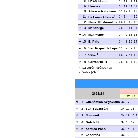
8
UCAM Murcia
34
13
8
13
9
Linense
34
12
11
11
10
Atlético Antoniano
34
12
10
12
1
11
34
14
4
16
La Unión Atlético
12
Cádiz CF Mirandilla
34
10
12
12
13
Manchego
34
9
14
11
14
Mar Menor
34
9
13
12
15
El Palo
34
8
12
14
16
San Roque de Lepe
34
9
9
16
2
17
34
7
11
16
Vélez
18
Cartagena B
34
4
11
19
La Unión Atlético (-3)
1
Vélez (-3)
2
2023/24
P
W
D
1
Gimnástica Segoviana
34
17
10
2
San Sebastián
34
16
13
3
Numancia
34
18
6
1
4
Getafe B
34
15
12
5
Atlético Paso
34
15
11
6
Cacereño
34
12
13