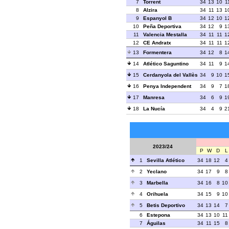
7
Torrent
34
13
10
1
8
Alzira
34
11
13
1
9
Espanyol B
34
12
10
1
10
Peña Deportiva
34
12
9
1
11
Valencia Mestalla
34
11
11
1
12
CE Andratx
34
11
11
1
13
Formentera
34
12
8
1
14
Atlético Saguntino
34
11
9
1
15
Cerdanyola del Vallès
34
9
10
1
16
Penya Independent
34
9
7
1
17
Manresa
34
6
9
1
18
La Nucía
34
4
9
2
2023/24
P
W
D
L
1
Sevilla Atlético
34
18
12
4
2
Yeclano
34
17
9
8
3
Marbella
34
16
8
10
4
Orihuela
34
15
9
10
5
Betis Deportivo
34
13
14
7
6
Estepona
34
13
10
11
7
Águilas
34
11
15
8