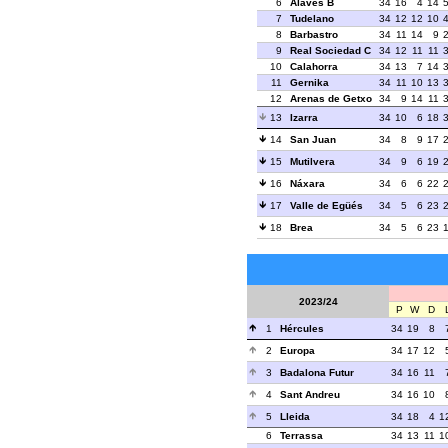
6
Alavés B
34
16
4
14
7
Tudelano
34
12
12
10
8
Barbastro
34
11
14
9
9
Real Sociedad C
34
12
11
11
10
Calahorra
34
13
7
14
11
Gernika
34
11
10
13
12
Arenas de Getxo
34
9
14
11
13
Izarra
34
10
6
18
14
San Juan
34
8
9
17
15
Mutilvera
34
9
6
19
16
Náxara
34
6
6
22
17
Valle de Egüés
34
5
6
23
18
Brea
34
5
6
23
2023/24
P
W
D
1
Hércules
34
19
8
2
Europa
34
17
12
3
Badalona Futur
34
16
11
4
Sant Andreu
34
16
10
5
Lleida
34
18
4
1
6
Terrassa
34
13
11
1