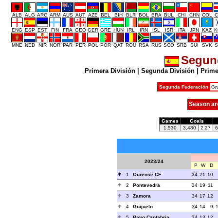
ALB
ALG
ARG
ARM
AUS
AUT
AZE
BEL
BIH
BLR
BOL
BRA
BUL
CHI
CHN
COL
C
ENG
ESP
EST
FIN
FRA
GEO
GER
GRE
HUN
IRL
IRN
ISL
ISR
ITA
JPN
KAZ
K
MNE
NED
NIR
NOR
PAR
PER
POL
POR
QAT
ROU
RSA
RUS
SCO
SRB
SUI
SVK
S
Segun
Primera División
|
Segunda División
|
Prime
Segunda Federación
Gr
Season ar
Games
Goals
1,530
3,480
2.27
6
2023/24
P
W
D
1
Ourense CF
34
21
10
2
Pontevedra
34
19
11
3
Zamora
34
17
12
4
Guijuelo
34
14
9
5
Rayo Cantabria
34
13
12