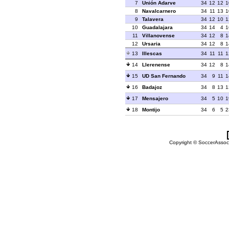
7
Unión Adarve
34
12
12
1
8
Navalcarnero
34
11
13
1
9
Talavera
34
12
10
1
10
Guadalajara
34
14
4
1
11
Villanovense
34
12
8
1
12
Ursaria
34
12
8
1
13
Illescas
34
11
11
1
14
Llerenense
34
12
8
1
15
UD San Fernando
34
9
11
1
16
Badajoz
34
8
13
1
17
Mensajero
34
5
10
1
18
Montijo
34
6
5
2
Copyright © SoccerAssocia