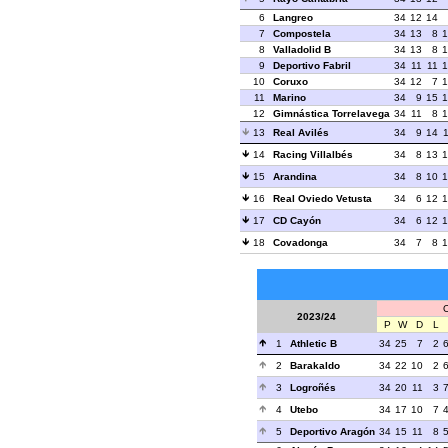
6
Langreo
34
12
14
7
Compostela
34
13
8
1
8
Valladolid B
34
13
8
1
9
Deportivo Fabril
34
11
11
1
10
Coruxo
34
12
7
1
11
Marino
34
9
15
1
12
Gimnástica Torrelavega
34
11
8
1
13
Real Avilés
34
9
14
14
Racing Villalbés
34
8
13
1
15
Arandina
34
8
10
1
16
Real Oviedo Vetusta
34
6
12
1
17
CD Cayón
34
6
12
1
18
Covadonga
34
7
8
1
O
2023/24
P
W
D
L
1
Athletic B
34
25
7
2
2
Barakaldo
34
22
10
2
3
Logroñés
34
20
11
3
4
Utebo
34
17
10
7
5
Deportivo Aragón
34
15
11
8