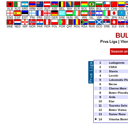
ALB
ALG
ARG
ARM
AUS
AUT
AZE
BEL
BIH
BLR
BOL
BRA
BUL
CHI
CHN
COL
C
ENG
ESP
EST
FIN
FRA
GEO
GER
GRE
HUN
IRL
IRN
ISL
ISR
ITA
JPN
KAZ
K
MNE
NED
NIR
NOR
PAR
PER
POL
POR
QAT
ROU
RSA
RUS
SCO
SRB
SUI
SVK
S
BU
Prva Liga
|
Vtor
Season ar
1
Ludogorets
2
CSKA
3
Slavia
4
Levski
5
Lokomotiv Pl
6
Beroe
7
Cherno More
8
Botev Plovdi
9
Arda
10
Etar
11
Tsarsko Selo
12
Botev Vratsa
13
Dunav Ruse
14
Vitosha Bistri