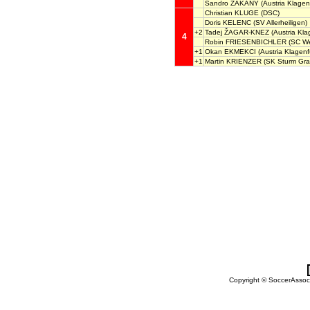
Sandro ZAKANY
(Austria Klagenf
Christian KLUGE
(DSC)
Doris KELENC
(SV Allerheiligen)
+2
Tadej ŽAGAR-KNEZ
(Austria Kla
4
Robin FRIESENBICHLER
(SC We
+1
Okan EKMEKCI
(Austria Klagenf
+1
Martin KRIENZER
(SK Sturm Gra
Copyright © SoccerAssocia