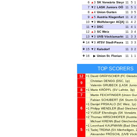
6
3
SK Vorwärts Steyr
11
5
1
7
2
LASK Juniors OÖ
11
5
1
8
4
Union Gurten
11
3
5
9
5
Austria Klagenfurt
11
4
2
10
3
Wolfsberger AC[A]
11
4
2
11
3
DSC
11
4
1
12
3
SC Weiz
11
3
4
13
3
UVB Vöcklamarkt
11
3
3
14
3
ATSV Stadl-Paura
11
3
3
15
2
Kalsdorf
11
3
2
16
Union St. Florian
11
1
1
TOP SCORERS
12
+1
David GRÄFISCHER
(FC Gleisdor
Christian DENGG
(DSC, 1p)
9
Valentin GRUBECK
(LASK Junio
8
+1
Mario KRÖPFL
(SV Lafnitz, 3p)
7
Martin FEICHTINGER
(Union Gur
Fabian SCHUBERT
(SK Sturm Gr
+1
Danijel PRSKALO
(SC Weiz, 1p)
6
+1
Philipp WENDLER
(Bad Gleichen
+2
YUSUF Efendioglu
(SK Vorwärts 
+2
Thomas HIRSCHHOFER
(Austria
Michael KRENN
(Bad Gleichenbe
+1
Leonhard KAUFMANN
(Bad Glei
5
+1
Tadej TRDINA
(SV Allerheiligen, 
Alexander FRÖSCHL
(UVB Vöckl