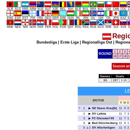
ALB
ALG
ARG
ARM
AUS
AUT
AZE
BEL
BIH
BLR
BOL
BRA
BUL
CHI
CHN
COL
C
ENG
ESP
EST
FIN
FRA
GEO
GER
GRE
HUN
IRL
IRN
ISL
ISR
ITA
JPN
KAZ
K
MNE
NED
NIR
NOR
PAR
PER
POL
POR
QAT
ROU
RSA
RUS
SCO
SRB
SUI
SVK
S
Regio
Bundesliga
|
Erste Liga
|
Regionalliga Ost
|
Regional
1
2
3
ROUND
16
17
18
1
Season ar
Games
Goals
88
287
3.26
L
2017/18
P
W
D
1
SK Sturm Graz[A]
11
9
0
2
SV Lafnitz
11
7
3
3
FC Gleisdorf 09
11
7
1
4
Bad Gleichenberg
11
6
1
5
1
SV Allerheiligen
11
5
2