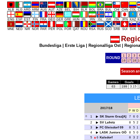
ALB
ALG
ARG
ARM
AUS
AUT
AZE
BEL
BIH
BLR
BOL
BRA
BUL
CHI
CHN
COL
C
ENG
ESP
EST
FIN
FRA
GEO
GER
GRE
HUN
IRL
IRN
ISL
ISR
ITA
JPN
KAZ
K
MNE
NED
NIR
NOR
PAR
PER
POL
POR
QAT
ROU
RSA
RUS
SCO
SRB
SUI
SVK
S
Regio
Bundesliga
|
Erste Liga
|
Regionalliga Ost
|
Regional
1
2
3
ROUND
16
17
18
1
Season ar
Games
Goals
63
199
3.15
L
2017/18
P
W
D
1
SK Sturm Graz[A]
7
6
0
2
SV Lafnitz
8
5
2
3
FC Gleisdorf 09
8
5
1
4
LASK Juniors OÖ
8
5
0
5
6
Kalsdorf
8
3
2