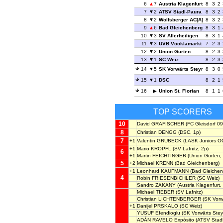
6
7
Austria Klagenfurt
8
3
2
7
2
ATSV Stadl-Paura
8
3
2
8
2
Wolfsberger AC[A]
8
3
2
9
6
Bad Gleichenberg
8
3
1
10
3
SV Allerheiligen
8
3
1
11
3
UVB Vöcklamarkt
7
2
3
12
2
Union Gurten
8
2
3
13
1
SC Weiz
8
2
3
14
5
SK Vorwärts Steyr
8
3
0
15
1
DSC
8
2
1
16
Union St. Florian
8
1
1
TOP SCORERS
10
David GRÄFISCHER
(FC Gleisdorf 09
8
Christian DENGG
(DSC, 1p)
7
+1
Valentin GRUBECK
(LASK Juniors O
+1
Mario KRÖPFL
(SV Lafnitz, 2p)
6
+1
Martin FEICHTINGER
(Union Gurten,
5
+2
Michael KRENN
(Bad Gleichenberg)
+1
Leonhard KAUFMANN
(Bad Gleichen
4
Robin FRIESENBICHLER
(SC Weiz)
Sandro ZAKANY
(Austria Klagenfurt,
Michael TIEBER
(SV Lafnitz)
Christian LICHTENBERGER
(SK Vorwä
+1
Danijel PRSKALO
(SC Weiz)
YUSUF Efendioglu
(SK Vorwärts Steyr
ADÁN RAVELO Expósito
(ATSV Stadl