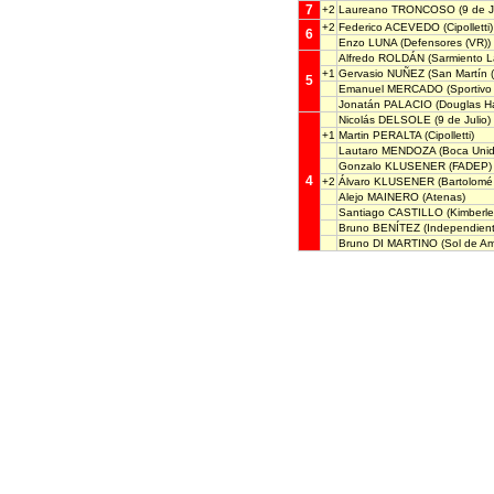
7
+2
Laureano TRONCOSO
(9 de J
+2
Federico ACEVEDO
(Cipolletti)
6
Enzo LUNA
(Defensores (VR))
Alfredo ROLDÁN
(Sarmiento L
+1
Gervasio NUÑEZ
(San Martín 
5
Emanuel MERCADO
(Sportivo
Jonatán PALACIO
(Douglas Ha
Nicolás DELSOLE
(9 de Julio)
+1
Martin PERALTA
(Cipolletti)
Lautaro MENDOZA
(Boca Unid
Gonzalo KLUSENER
(FADEP)
4
+2
Álvaro KLUSENER
(Bartolomé 
Alejo MAINERO
(Atenas)
Santiago CASTILLO
(Kimberle
Bruno BENÍTEZ
(Independient
Bruno DI MARTINO
(Sol de Am