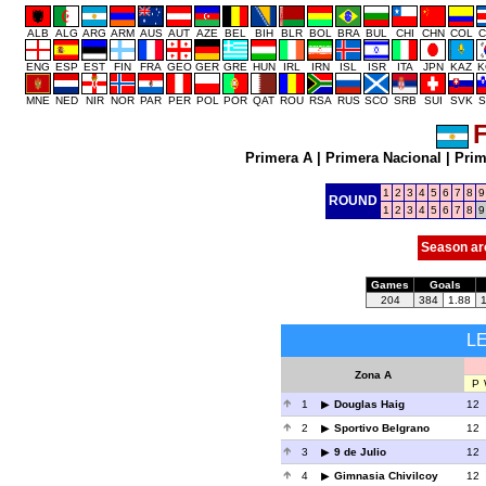
ALB
ALG
ARG
ARM
AUS
AUT
AZE
BEL
BIH
BLR
BOL
BRA
BUL
CHI
CHN
COL
C
ENG
ESP
EST
FIN
FRA
GEO
GER
GRE
HUN
IRL
IRN
ISL
ISR
ITA
JPN
KAZ
K
MNE
NED
NIR
NOR
PAR
PER
POL
POR
QAT
ROU
RSA
RUS
SCO
SRB
SUI
SVK
S
F
Primera A
|
Primera Nacional
|
Prim
1
2
3
4
5
6
7
8
9
ROUND
1
2
3
4
5
6
7
8
9
Season ar
Games
Goals
204
384
1.88
L
Zona A
P
1
Douglas Haig
12
2
Sportivo Belgrano
12
3
9 de Julio
12
4
Gimnasia Chivilcoy
12