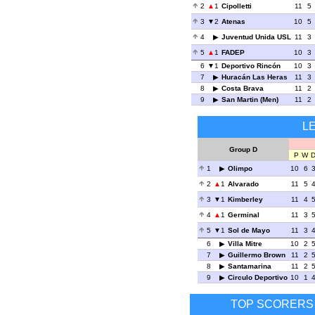
2
1
Cipolletti
11
5
3
2
Atenas
10
5
4
Juventud Unida USL
11
3
5
1
FADEP
10
3
6
1
Deportivo Rincón
10
3
7
Huracán Las Heras
11
3
8
Costa Brava
11
2
9
San Martin (Men)
11
2
L
Group D
P
W
1
Olimpo
10
6
2
1
Alvarado
11
5
3
1
Kimberley
11
4
4
1
Germinal
11
3
5
1
Sol de Mayo
11
3
6
Villa Mitre
10
2
7
Guillermo Brown
11
2
8
Santamarina
11
2
9
Circulo Deportivo
10
1
TOP SCORERS