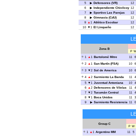
5
Defensores (VR)
12
6
Independiente Chivilcoy
12
7
Sportivo Las Parejas
12
8
Gimnasia (CdU)
12
9
1
Atlético Escobar
12
10
1
El Linqueño
12
L
Zona B
P
1
1
Bartolomé Mitre
11
2
1
San Martín (FSA)
10
3
2
Sol de America
10
4
2
Sarmiento La Banda
11
5
1
Juventud Antoniana
10
6
2
Defensores de Vilelas
11
7
2
Tucumán Central
11
8
1
Boca Unidos
11
9
Sarmiento Resistencia
11
L
Group C
P
W
1
1
Argentino MM
11
5