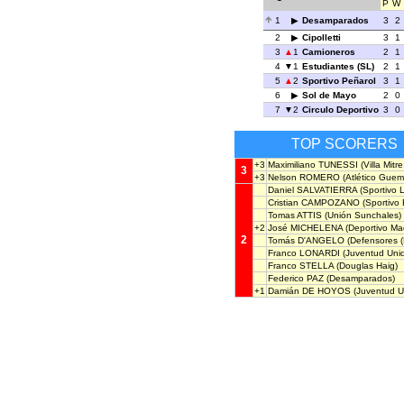
P
W
1
Desamparados
3
2
2
Cipolletti
3
1
3
1
Camioneros
2
1
4
1
Estudiantes (SL)
2
1
5
2
Sportivo Peñarol
3
1
6
Sol de Mayo
2
0
7
2
Circulo Deportivo
3
0
TOP SCORERS
+3
Maximiliano TUNESSI
(Villa Mitre
3
+3
Nelson ROMERO
(Atlético Guem
Daniel SALVATIERRA
(Sportivo 
Cristian CAMPOZANO
(Sportivo 
Tomas ATTIS
(Unión Sunchales)
+2
José MICHELENA
(Deportivo Ma
2
Tomás D'ANGELO
(Defensores (
Franco LONARDI
(Juventud Unid
Franco STELLA
(Douglas Haig)
Federico PAZ
(Desamparados)
+1
Damián DE HOYOS
(Juventud U