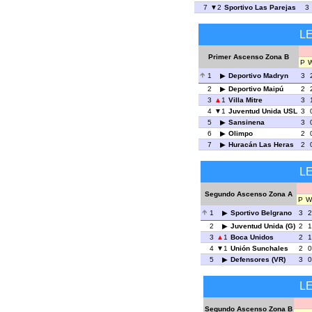
7
2
Sportivo Las Parejas
3
L
Primer Ascenso Zona B
P
1
Deportivo Madryn
3
2
Deportivo Maipú
2
3
1
Villa Mitre
3
4
1
Juventud Unida USL
3
5
Sansinena
3
6
Olimpo
2
7
Huracán Las Heras
2
L
Segundo Ascenso Zona A
P
W
1
Sportivo Belgrano
3
2
2
Juventud Unida (G)
2
1
3
1
Boca Unidos
2
1
4
1
Unión Sunchales
2
0
5
Defensores (VR)
3
0
L
Segundo Ascenso Zona B