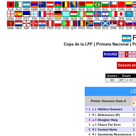
ALB
ALG
ARG
ARM
AUS
AUT
AZE
BEL
BIH
BLR
BOL
BRA
BUL
CHI
CHN
COL
C
ENG
ESP
EST
FIN
FRA
GEO
GER
GRE
HUN
IRL
IRN
ISL
ISR
ITA
JPN
KAZ
K
MNE
NED
NIR
NOR
PAR
PER
POL
POR
QAT
ROU
RSA
RUS
SCO
SRB
SUI
SVK
S
F
Copa de la LPF
|
Primera Nacional
|
P
ROUND
1
2
3
4
5
Season ar
Games
Goals
33
67
2.03
L
Primer Ascenso Zona A
P
1
1
Atlético Guemes
2
2
1
Defensores (P)
3
3
3
Douglas Haig
3
4
3
Chaco For Ever
2
5
2
Central Norte
2
6
2
Sarmiento Resistencia
3