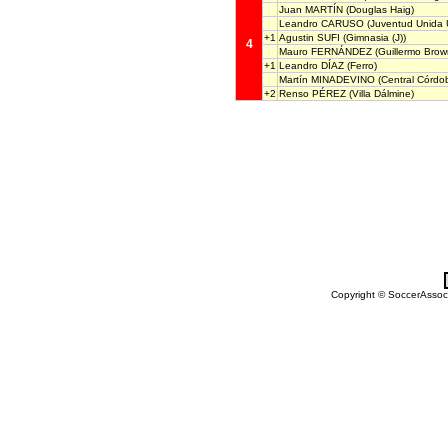
Juan MARTÍN
(Douglas Haig)
Leandro CARUSO
(Juventud Unida 
+1
Agustin SUFI
(Gimnasia (J))
4
Mauro FERNÁNDEZ
(Guillermo Brow
+1
Leandro DÍAZ
(Ferro)
Martín MINADEVINO
(Central Córdob
+2
Renso PÉREZ
(Villa Dálmine)
Copyright © SoccerAssocia