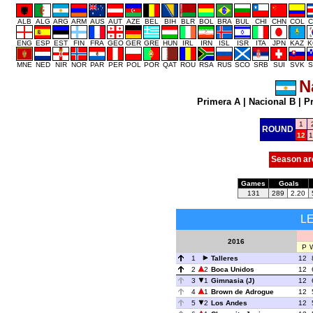
ALB
ALG
ARG
ARM
AUS
AUT
AZE
BEL
BIH
BLR
BOL
BRA
BUL
CHI
CHN
COL
C
ENG
ESP
EST
FIN
FRA
GEO
GER
GRE
HUN
IRL
IRN
ISL
ISR
ITA
JPN
KAZ
K
MNE
NED
NIR
NOR
PAR
PER
POL
POR
QAT
ROU
RSA
RUS
SCO
SRB
SUI
SVK
S
N
Primera A
|
Nacional B
|
P
1
ROUND
12
1
Season ar
Games
Goals
131
289
2.20
L
2016
P
1
Talleres
12
2
2
Boca Unidos
12
3
1
Gimnasia (J)
12
4
1
Brown de Adrogue
12
5
2
Los Andes
12