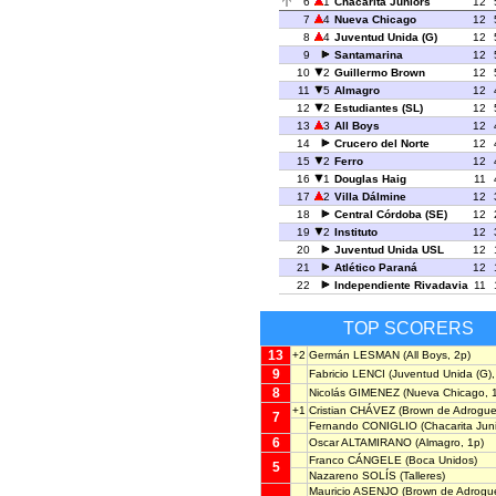
6
1
Chacarita Juniors
12
7
4
Nueva Chicago
12
8
4
Juventud Unida (G)
12
9
Santamarina
12
10
2
Guillermo Brown
12
11
5
Almagro
12
12
2
Estudiantes (SL)
12
13
3
All Boys
12
14
Crucero del Norte
12
15
2
Ferro
12
16
1
Douglas Haig
11
17
2
Villa Dálmine
12
18
Central Córdoba (SE)
12
19
2
Instituto
12
20
Juventud Unida USL
12
21
Atlético Paraná
12
22
Independiente Rivadavia
11
TOP SCORERS
13
+2
Germán LESMAN
(All Boys, 2p)
9
Fabricio LENCI
(Juventud Unida (G),
8
Nicolás GIMENEZ
(Nueva Chicago, 
+1
Cristian CHÁVEZ
(Brown de Adrogue
7
Fernando CONIGLIO
(Chacarita Juni
6
Oscar ALTAMIRANO
(Almagro, 1p)
Franco CÁNGELE
(Boca Unidos)
5
Nazareno SOLÍS
(Talleres)
Mauricio ASENJO
(Brown de Adrogu