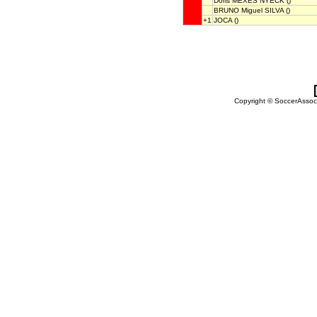
Doris MEXES NYECK
()
BRUNO Miguel SILVA
()
+1
JOCA
()
Copyright © SoccerAssocia