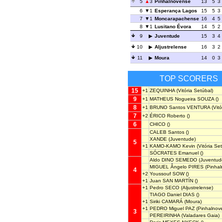
5
3
Pinhalnovense
13
5
3
6
1
Esperança Lagos
15
5
3
7
1
Moncarapachense
16
4
5
8
1
Lusitano Évora
14
5
2
9
Juventude
15
3
4
10
Aljustrelense
16
3
2
11
Moura
14
0
3
TOP SCORERS
15
+1
ZEQUINHA
(Vitória Setúbal)
9
+1
MATHEUS Nogueira SOUZA
()
8
+1
BRUNO Santos VENTURA
(Vitó
7
+2
ÉRICO Roberto
()
6
CHICO
()
CALEB Santos
()
XANDE
(Juventude)
5
+1
KAMO-KAMO Kevin
(Vitória Se
SÓCRATES Emanuel
()
Aldo DINO SEMEDO
(Juventud
MIGUEL Ângelo PIRES
(Pinhal
4
+2
Youssouf SOW
()
+1
Juan SAN MARTÍN
()
+1
Pedro SECO
(Aljustrelense)
TIAGO Daniel DIAS
()
+1
Siriki CAMARÁ
(Moura)
+1
PEDRO Miguel PAZ
(Pinhalnov
3
PEREIRINHA
(Valadares Gaia)