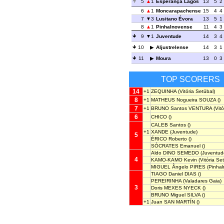
5
1
Esperança Lagos
13
5
2
6
1
Moncarapachense
15
4
4
7
3
Lusitano Évora
13
5
1
8
1
Pinhalnovense
11
4
3
9
1
Juventude
14
3
4
10
Aljustrelense
14
3
1
11
Moura
13
0
3
TOP SCORERS
14
+1
ZEQUINHA
(Vitória Setúbal)
8
+1
MATHEUS Nogueira SOUZA
()
7
+1
BRUNO Santos VENTURA
(Vitó
6
CHICO
()
CALEB Santos
()
+1
XANDE
(Juventude)
5
ÉRICO Roberto
()
SÓCRATES Emanuel
()
Aldo DINO SEMEDO
(Juventud
4
KAMO-KAMO Kevin
(Vitória Se
MIGUEL Ângelo PIRES
(Pinhal
TIAGO Daniel DIAS
()
PEREIRINHA
(Valadares Gaia)
3
Doris MEXES NYECK
()
BRUNO Miguel SILVA
()
+1
Juan SAN MARTÍN
()