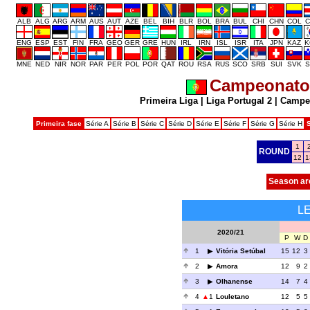
ALB
ALG
ARG
ARM
AUS
AUT
AZE
BEL
BIH
BLR
BOL
BRA
BUL
CHI
CHN
COL
C
ENG
ESP
EST
FIN
FRA
GEO
GER
GRE
HUN
IRL
IRN
ISL
ISR
ITA
JPN
KAZ
K
MNE
NED
NIR
NOR
PAR
PER
POL
POR
QAT
ROU
RSA
RUS
SCO
SRB
SUI
SVK
S
Campeonato 
Primeira Liga
|
Liga Portugal 2
|
Campeo
Primeira fase
Série A
Série B
Série C
Série D
Série E
Série F
Série G
Série H
1
ROUND
12
1
Season ar
L
2020/21
P
W
D
1
Vitória Setúbal
15
12
3
2
Amora
12
9
2
3
Olhanense
14
7
4
4
1
Louletano
12
5
5