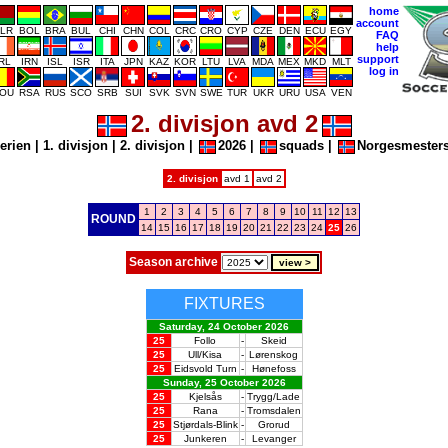
home
account
LR
BOL
BRA
BUL
CHI
CHN
COL
CRC
CRO
CYP
CZE
DEN
ECU
EGY
FAQ
help
support
IRL
IRN
ISL
ISR
ITA
JPN
KAZ
KOR
LTU
LVA
MDA
MEX
MKD
MLT
log in
OU
RSA
RUS
SCO
SRB
SUI
SVK
SVN
SWE
TUR
UKR
URU
USA
VEN
2. divisjon avd 2
serien
|
1. divisjon
|
2. divisjon
|
2026
|
squads
|
Norgesmesters
2. divisjon
avd 1
avd 2
1
2
3
4
5
6
7
8
9
10
11
12
13
ROUND
14
15
16
17
18
19
20
21
22
23
24
25
26
Season archive
FIXTURES
Saturday, 24 October 2026
25
Follo
-
Skeid
25
Ull/Kisa
-
Lørenskog
25
Eidsvold Turn
-
Hønefoss
Sunday, 25 October 2026
25
Kjelsås
-
Trygg/Lade
25
Rana
-
Tromsdalen
25
Stjørdals-Blink
-
Grorud
25
Junkeren
-
Levanger