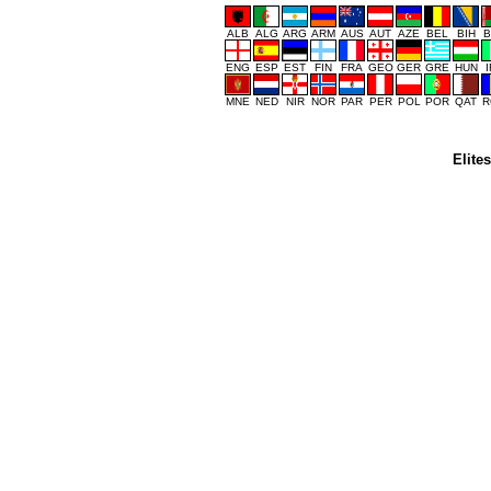
ALB
ALG
ARG
ARM
AUS
AUT
AZE
BEL
BIH
B
ENG
ESP
EST
FIN
FRA
GEO
GER
GRE
HUN
MNE
NED
NIR
NOR
PAR
PER
POL
POR
QAT
R
Elite