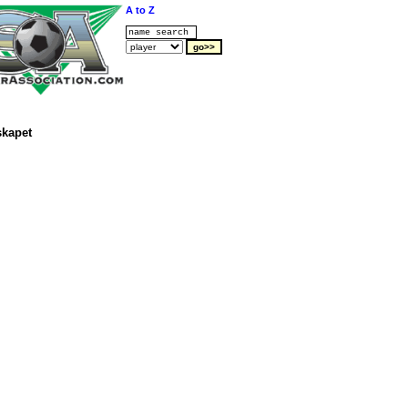
A to Z
kapet