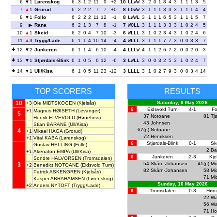
6
1
Lørenskog
6
3
1
2
11
9
+2
10
LLWW
3
2
0
1
8
4
3
1
1
1
3
5
7
1
Grorud
6
2
2
2
7
7
+0
8
LOWW
3
1
1
1
3
3
3
1
1
1
4
4
8
1
Follo
6
2
2
2
11
12
-1
8
LWWL
3
1
1
1
6
5
3
1
1
1
5
7
9
Rana
6
2
1
3
7
8
-1
7
WOLL
3
1
1
1
3
3
3
1
0
2
4
5
10
1
Skeid
6
2
0
4
7
10
-3
6
WLLL
3
1
0
2
3
4
3
1
0
2
4
6
11
3
Trygg/Lade
6
1
1
4
10
14
-4
4
WLLL
3
1
1
1
7
7
3
0
0
3
3
7
12
2
Junkeren
6
1
1
4
6
10
-4
4
LLLW
4
1
1
2
6
7
2
0
0
2
0
3
13
1
Stjørdals-Blink
6
1
0
5
6
12
-6
3
LWLL
3
0
0
3
2
5
3
1
0
2
4
7
14
1
Ull/Kisa
6
1
0
5
11
23
-12
3
LLLL
3
1
0
2
7
9
3
0
0
3
4
14
TOP SCORERS
RESULTS
10
Saturday, 9 May 2026
+3
Ole MIDTSKOGEN
(Kjelsås)
6
Eidsvold Turn
4-1
Fo
+1
Magnus HØISETH
(Levanger)
5
37
Notoane
81
Tj
Henrik ELVEVOLD
(Hønefoss)
43
Johnsen
Stian BARANE
(Ull/Kisa)
67(p)
Notoane
4
+1
Mikael HAGA
(Grorud)
72
Henriksen
+1
Vital KABA
(Lørenskog)
6
Stjørdals-Blink
0-1
Sk
Gustav HELLING
(Follo)
2
Ba
+1
Akenaton EMPA
(Ull/Kisa)
6
Junkeren
2-3
Kje
Sondre HALVORSEN
(Tromsdalen)
54
Skårn-Johansen
41(p)
Mi
3
+2
Benedict NOTOANE
(Eidsvold Turn)
82
Skårn-Johansen
58
Mi
Patrick ASKENGREN
(Kjelsås)
71
Mi
Kasper ABRAHAMSEN
(Lørenskog)
Sunday, 10 May 2026
+2
Anders NYTOFT
(Trygg/Lade)
6
Tromsdalen
0-3
Høne
22
W
56
W
71
Ho