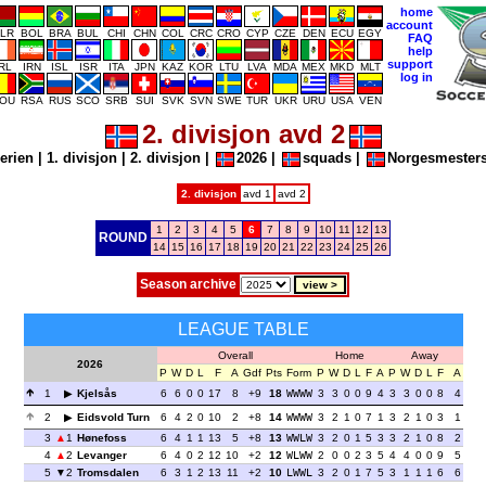
home
account
LR
BOL
BRA
BUL
CHI
CHN
COL
CRC
CRO
CYP
CZE
DEN
ECU
EGY
FAQ
help
support
IRL
IRN
ISL
ISR
ITA
JPN
KAZ
KOR
LTU
LVA
MDA
MEX
MKD
MLT
log in
OU
RSA
RUS
SCO
SRB
SUI
SVK
SVN
SWE
TUR
UKR
URU
USA
VEN
2. divisjon avd 2
serien
|
1. divisjon
|
2. divisjon
|
2026
|
squads
|
Norgesmesters
2. divisjon
avd 1
avd 2
1
2
3
4
5
6
7
8
9
10
11
12
13
ROUND
14
15
16
17
18
19
20
21
22
23
24
25
26
Season archive
LEAGUE TABLE
Overall
Home
Away
2026
P
W
D
L
F
A
Gdf
Pts
Form
P
W
D
L
F
A
P
W
D
L
F
A
1
Kjelsås
6
6
0
0
17
8
+9
18
WWWW
3
3
0
0
9
4
3
3
0
0
8
4
2
Eidsvold Turn
6
4
2
0
10
2
+8
14
WWWW
3
2
1
0
7
1
3
2
1
0
3
1
3
1
Hønefoss
6
4
1
1
13
5
+8
13
WWLW
3
2
0
1
5
3
3
2
1
0
8
2
4
2
Levanger
6
4
0
2
12
10
+2
12
WLWW
2
0
0
2
3
5
4
4
0
0
9
5
5
2
Tromsdalen
6
3
1
2
13
11
+2
10
LWWL
3
2
0
1
7
5
3
1
1
1
6
6