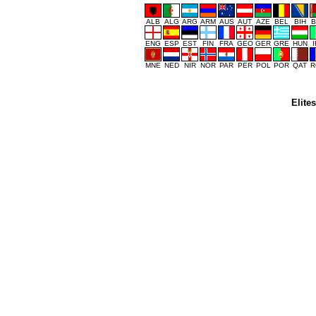
ALB
ALG
ARG
ARM
AUS
AUT
AZE
BEL
BIH
B
ENG
ESP
EST
FIN
FRA
GEO
GER
GRE
HUN
MNE
NED
NIR
NOR
PAR
PER
POL
POR
QAT
R
Elite