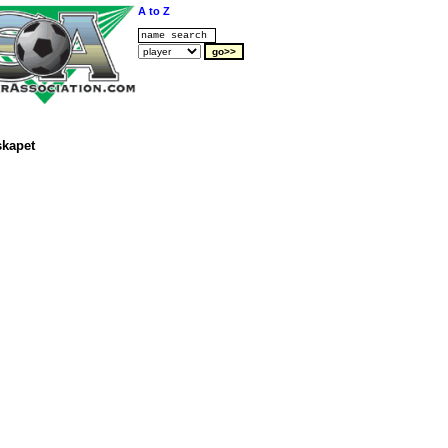
A to Z
kapet