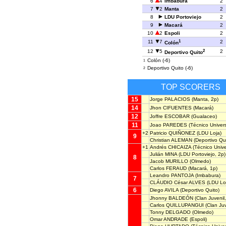
6
4
Imbabura
2
7
2
Manta
2
8
LDU Portoviejo
2
9
Macará
2
10
2
Espoli
2
1
11
7
2
Colón
2
12
5
2
Deportivo Quito
Colón (-6)
1
Deportivo Quito (-6)
2
TOP SCORERS
15
Jorge PALACIOS
(Manta, 2p)
14
Jhon CIFUENTES
(Macará)
12
Joffre ESCOBAR
(Gualaceo)
11
Joao PAREDES
(Técnico Universi
+2
Patricio QUIÑONEZ
(LDU Loja)
9
Christian ALEMAN
(Deportivo Qui
+1
Andrés CHICAIZA
(Técnico Univer
Julián MINA
(LDU Portoviejo, 2p)
8
Jacob MURILLO
(Olmedo)
Carlos FERAUD
(Macará, 1p)
Leandro PANTOJA
(Imbabura)
7
CLÁUDIO César ALVES
(LDU Loj
6
Diego AVILA
(Deportivo Quito)
Jhonny BALDEÓN
(Clan Juvenil,
Carlos QUILLUPANGUI
(Clan Juv
Tonny DELGADO
(Olmedo)
Omar ANDRADE
(Espoli)