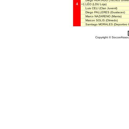
Diego HURTADO
(Técnico Univers
4
+1
LÉO
(LDU Loja)
Luis CELI
(Clan Juvenil)
Diego PALLERES
(Gualaceo)
Marco NAZARENO
(Manta)
Maicon SOLIS
(Olmedo)
Santiago MORALES
(Deportivo 
Copyright © SoccerAssocia