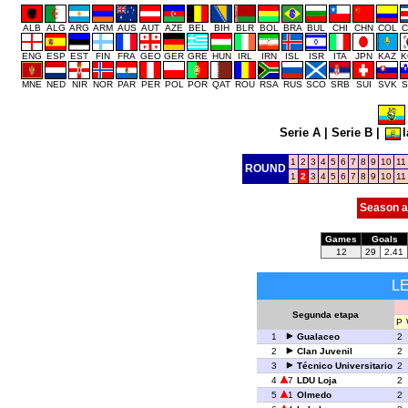
ALB
ALG
ARG
ARM
AUS
AUT
AZE
BEL
BIH
BLR
BOL
BRA
BUL
CHI
CHN
COL
C
ENG
ESP
EST
FIN
FRA
GEO
GER
GRE
HUN
IRL
IRN
ISL
ISR
ITA
JPN
KAZ
K
MNE
NED
NIR
NOR
PAR
PER
POL
POR
QAT
ROU
RSA
RUS
SCO
SRB
SUI
SVK
S
Serie A
|
Serie B
|
l
1
2
3
4
5
6
7
8
9
10
11
ROUND
1
2
3
4
5
6
7
8
9
10
11
Season a
Games
Goals
12
29
2.41
L
Segunda etapa
P
1
Gualaceo
2
2
Clan Juvenil
2
3
Técnico Universitario
2
4
7
LDU Loja
2
5
1
Olmedo
2