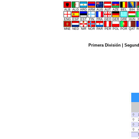
ALB
ALG
ARG
ARM
AUS
AUT
AZE
BEL
BIH
B
ENG
ESP
EST
FIN
FRA
GEO
GER
GRE
HUN
MNE
NED
NIR
NOR
PAR
PER
POL
POR
QAT
R
Primera División
|
Segund