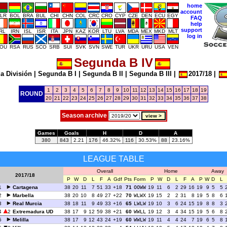
home
account
LR
BOL
BRA
BUL
CHI
CHN
COL
CRC
CRO
CYP
CZE
DEN
ECU
EGY
FAQ
help
support
IRL
IRN
ISL
ISR
ITA
JPN
KAZ
KOR
LTU
LVA
MDA
MEX
MKD
MLT
log in
OU
RSA
RUS
SCO
SRB
SUI
SVK
SVN
SWE
TUR
UKR
URU
USA
VEN
Segunda B IV
a División
|
Segunda B I
|
Segunda B II
|
Segunda B III
|
2017/18
|
1
2
3
4
5
6
7
8
9
10
11
12
13
14
15
16
17
18
19
ROUND
20
21
22
23
24
25
26
27
28
29
30
31
32
33
34
35
36
37
38
Season archive
Games
Goals
H
D
A
380
843
2.21
176
46.32%
116
30.53%
88
23.16%
LEAGUE TABLE
Overall
Home
Away
2017/18
P
W
D
L
F
A
Gdf
Pts
Form
P
W
D
L
F
A
P
W
D
L
1
Cartagena
38
20
11
7
51
33
+18
71
OOWW
19
11
6
2
29
16
19
9
5
5
2
Marbella
38
20
10
8
49
27
+22
70
WLWX
19
15
2
2
31
8
19
5
8
6
3
Real Murcia
38
18
11
9
49
33
+16
65
LWLW
19
10
3
6
24
15
19
8
8
3
4
2
Extremadura UD
38
17
9
12
59
38
+21
60
WWLL
19
12
3
4
34
15
19
5
6
8
5
Melilla
38
17
9
12
43
24
+19
60
WWLW
19
11
4
4
24
7
19
6
5
8