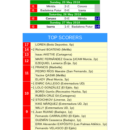
Sunday, 20 May 2018
l1
Mérida
2-2
Coruxo
l1
Badalona Futur
0-0
Izarra
Saturday, 26 May 2018
l2
Coruxo
0-0
Mérida
2-2
Sunday, 27 May 2018
l2
Izarra
1-0
Badalona Futur
1-0
TOP SCORERS
17
LOREN
(Betis Deportivo, 6p)
14
+2
Richard BOATENG
(Melilla)
13
Isaac AKETXE
(Cartagena)
MARC FERNÁNDEZ Gracia
(UCAM Murcia, 2p)
12
EZEQUIEL Lamarca
(Écija, 2p)
+1
FRANCIS
(Marbella)
PEDRO RÍOS Maestre
(San Fernando, 2p)
11
Yacine QASMI
(Melilla)
ELADY
(Real Murcia, 3p)
+1
ENRIC GALLEGO
(Extremadura UD)
+1
LOLO GONZÁLEZ
(El Ejido, 6p)
BORIS Garrós
(Recreativo Huelva, 5p)
10
RUBÉN CRUZ Gil
(Cartagena)
+2
STOICHKOV
(Linense, 2p)
KIKE MÁRQUEZ
(Extremadura UD, 2p)
WILLY
(Extremadura UD, 1p)
9
+1
Juan RUANO
(Badajoz, 1p)
Fernando CARRALERO
(El Ejido, 1p)
GUZMÁN Casaseca
(Badajoz, 1p)
ERIK Alexander EXPÓSITO
(Las Palmas Atlético, 1p)
Fernando VELASCO
(El Ejido)