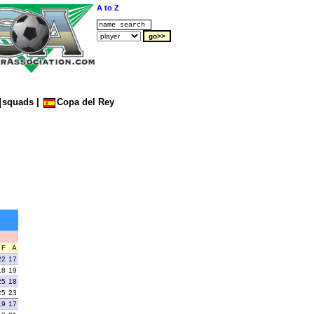
A to Z
squads
|
Copa del Rey
F
A
22
17
18
19
25
18
25
23
19
17