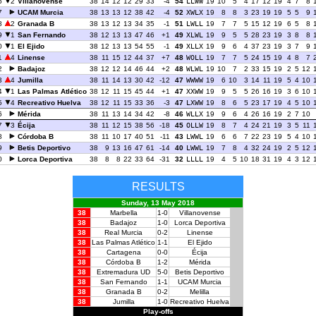
6
2
Villanovense
38
14
12
12
29
33
-4
54
LLWW
19
10
5
4
17
12
19
4
7
8
7
UCAM Murcia
38
13
13
12
38
42
-4
52
XWLX
19
8
8
3
23
19
19
5
5
9
8
2
Granada B
38
13
12
13
34
35
-1
51
LWLL
19
7
7
5
15
12
19
6
5
8
9
1
San Fernando
38
12
13
13
47
46
+1
49
XLWL
19
9
5
5
28
23
19
3
8
8
0
1
El Ejido
38
12
13
13
54
55
-1
49
XLLX
19
9
6
4
37
23
19
3
7
9
1
4
Linense
38
11
15
12
44
37
+7
48
WOLL
19
7
7
5
24
15
19
4
8
7
2
Badajoz
38
12
12
14
46
44
+2
48
WLWL
19
10
7
2
33
15
19
2
5
12
3
4
Jumilla
38
11
14
13
30
42
-12
47
WWWW
19
6
10
3
14
11
19
5
4
10
4
1
Las Palmas Atlético
38
12
11
15
45
44
+1
47
XXWW
19
9
5
5
26
16
19
3
6
10
5
4
Recreativo Huelva
38
12
11
15
33
36
-3
47
LXWW
19
8
6
5
23
17
19
4
5
10
6
Mérida
38
11
13
14
34
42
-8
46
WLLX
19
9
6
4
26
16
19
2
7
10
7
3
Écija
38
11
12
15
38
56
-18
45
OLLW
19
8
7
4
24
21
19
3
5
11
8
Córdoba B
38
11
10
17
40
51
-11
43
LWWL
19
6
6
7
22
23
19
5
4
10
9
Betis Deportivo
38
9
13
16
47
61
-14
40
LWWL
19
7
8
4
32
24
19
2
5
12
0
Lorca Deportiva
38
8
8
22
33
64
-31
32
LLLL
19
4
5
10
18
31
19
4
3
12
RESULTS
Sunday, 13 May 2018
38
Marbella
1-0
Villanovense
38
Badajoz
1-0
Lorca Deportiva
38
Real Murcia
0-2
Linense
38
Las Palmas Atlético
1-1
El Ejido
38
Cartagena
0-0
Écija
38
Córdoba B
1-2
Mérida
38
Extremadura UD
5-0
Betis Deportivo
38
San Fernando
1-1
UCAM Murcia
38
Granada B
0-2
Melilla
38
Jumilla
1-0
Recreativo Huelva
Play-offs