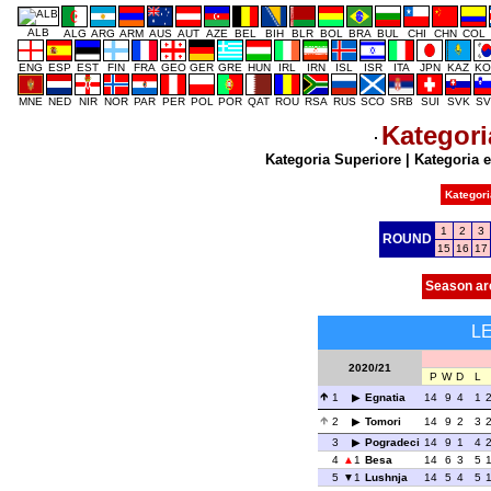
ALB
ALG
ARG
ARM
AUS
AUT
AZE
BEL
BIH
BLR
BOL
BRA
BUL
CHI
CHN
COL
ENG
ESP
EST
FIN
FRA
GEO
GER
GRE
HUN
IRL
IRN
ISL
ISR
ITA
JPN
KAZ
KO
MNE
NED
NIR
NOR
PAR
PER
POL
POR
QAT
ROU
RSA
RUS
SCO
SRB
SUI
SVK
SV
Kategori
Kategoria Superiore
|
Kategoria e
Kategori
1
2
3
ROUND
15
16
17
Season ar
L
2020/21
P
W
D
L
1
Egnatia
14
9
4
1
2
Tomori
14
9
2
3
3
Pogradeci
14
9
1
4
4
1
Besa
14
6
3
5
5
1
Lushnja
14
5
4
5