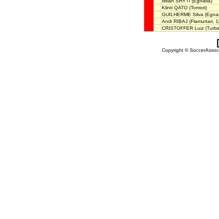
Ildian SHYTI
(Egnatia)
Klinti QATO
(Tomori)
GUILHERME Silva
(Egnat
Andi RIBAJ
(Flamurtari, 1
CRISTOFFER Luiz
(Turbi
Copyright © SoccerAssocia