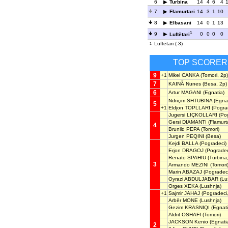
6
Turbina
14
4
6
4
7
Flamurtari
14
3
1
10
8
Elbasani
14
0
1
13
1
9
0
0
0
0
Luftëtari
Luftëtari (-3)
1
TOP SCORER
9
+1
Mikel CANKA
(Tomori, 2p)
7
KAINÃ Nunes
(Besa, 2p)
6
Artur MAGANI
(Egnatia)
Ndriçim SHTUBINA
(Egnat
5
+1
Eldjon TOPLLARI
(Pogra
Jugersi LIÇKOLLARI
(Pog
Gersi DIAMANTI
(Flamurta
4
Brunild PEPA
(Tomori)
Jurgen PEQINI
(Besa)
Kejdi BALLA
(Pogradeci)
Erjon DRAGOJ
(Pogradec
Renato SPAHIU
(Turbina,
3
Armando MEZINI
(Tomori
Marin ABAZAJ
(Pogradeci
Oyrazi ABDULJABAR
(Lu
Orges XEKA
(Lushnja)
+1
Sajmir JAHAJ
(Pogradeci,
Arbër MONE
(Lushnja)
Gezim KRASNIQI
(Egnati
Aldrit OSHAFI
(Tomori)
JACKSON Kenio
(Egnati
2