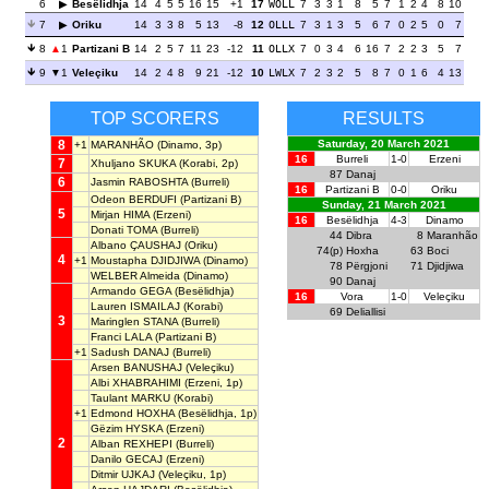
6
Besëlidhja
14
4
5
5
16
15
+1
17
WOLL
7
3
3
1
8
5
7
1
2
4
8
10
7
Oriku
14
3
3
8
5
13
-8
12
OLLL
7
3
1
3
5
6
7
0
2
5
0
7
8
1
Partizani B
14
2
5
7
11
23
-12
11
OLLX
7
0
3
4
6
16
7
2
2
3
5
7
9
1
Veleçiku
14
2
4
8
9
21
-12
10
LWLX
7
2
3
2
5
8
7
0
1
6
4
13
TOP SCORERS
RESULTS
8
Saturday, 20 March 2021
+1
MARANHÃO
(Dinamo, 3p)
16
Burreli
1-0
Erzeni
7
Xhuljano SKUKA
(Korabi, 2p)
87
Danaj
6
Jasmin RABOSHTA
(Burreli)
16
Partizani B
0-0
Oriku
Odeon BERDUFI
(Partizani B)
Sunday, 21 March 2021
5
Mirjan HIMA
(Erzeni)
16
Besëlidhja
4-3
Dinamo
Donati TOMA
(Burreli)
44
Dibra
8
Maranhão
Albano ÇAUSHAJ
(Oriku)
74(p)
Hoxha
63
Boci
4
+1
Moustapha DJIDJIWA
(Dinamo)
78
Përgjoni
71
Djidjiwa
WELBER Almeida
(Dinamo)
90
Danaj
Armando GEGA
(Besëlidhja)
16
Vora
1-0
Veleçiku
Lauren ISMAILAJ
(Korabi)
69
Deliallisi
3
Maringlen STANA
(Burreli)
Franci LALA
(Partizani B)
+1
Sadush DANAJ
(Burreli)
Arsen BANUSHAJ
(Veleçiku)
Albi XHABRAHIMI
(Erzeni, 1p)
Taulant MARKU
(Korabi)
+1
Edmond HOXHA
(Besëlidhja, 1p)
Gëzim HYSKA
(Erzeni)
2
Alban REXHEPI
(Burreli)
Danilo GECAJ
(Erzeni)
Ditmir UJKAJ
(Veleçiku, 1p)