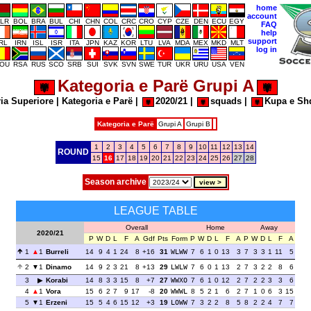
home
account
LR
BOL
BRA
BUL
CHI
CHN
COL
CRC
CRO
CYP
CZE
DEN
ECU
EGY
FAQ
help
support
IRL
IRN
ISL
ISR
ITA
JPN
KAZ
KOR
LTU
LVA
MDA
MEX
MKD
MLT
log in
OU
RSA
RUS
SCO
SRB
SUI
SVK
SVN
SWE
TUR
UKR
URU
USA
VEN
Kategoria e Parë Grupi A
ia Superiore
|
Kategoria e Parë
|
2020/21
|
squads
|
Kupa e Sh
Kategoria e Parë
Grupi A
Grupi B
1
2
3
4
5
6
7
8
9
10
11
12
13
14
ROUND
15
16
17
18
19
20
21
22
23
24
25
26
27
28
Season archive
LEAGUE TABLE
Overall
Home
Away
2020/21
P
W
D
L
F
A
Gdf
Pts
Form
P
W
D
L
F
A
P
W
D
L
F
A
1
1
Burreli
14
9
4
1
24
8
+16
31
WLWW
7
6
1
0
13
3
7
3
3
1
11
5
2
1
Dinamo
14
9
2
3
21
8
+13
29
LWLW
7
6
0
1
13
2
7
3
2
2
8
6
3
Korabi
14
8
3
3
15
8
+7
27
WWXO
7
6
1
0
12
2
7
2
2
3
3
6
4
1
Vora
15
6
2
7
9
17
-8
20
WWWL
8
5
2
1
6
2
7
1
0
6
3
15
5
1
Erzeni
15
5
4
6
15
12
+3
19
LOWW
7
3
2
2
8
5
8
2
2
4
7
7