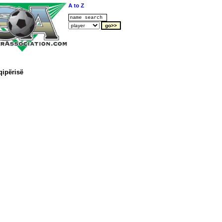
A to Z
qipërisë