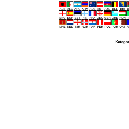
ALB
ALG
ARG
ARM
AUS
AUT
AZE
BEL
BIH
B
ENG
ESP
EST
FIN
FRA
GEO
GER
GRE
HUN
MNE
NED
NIR
NOR
PAR
PER
POL
POR
QAT
R
Kategor