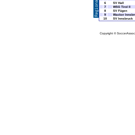
6
SV Hall
7
WSG Tirol II
8
SV Fügen
9
Wacker Innsbr
10
SV Innsbruck
Copyright © SoccerAssocia