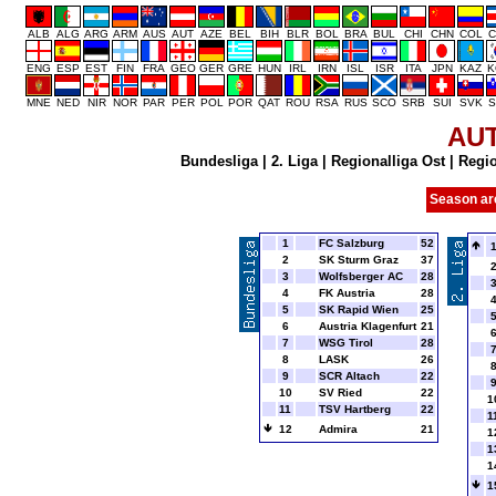
ALB
ALG
ARG
ARM
AUS
AUT
AZE
BEL
BIH
BLR
BOL
BRA
BUL
CHI
CHN
COL
C
ENG
ESP
EST
FIN
FRA
GEO
GER
GRE
HUN
IRL
IRN
ISL
ISR
ITA
JPN
KAZ
K
MNE
NED
NIR
NOR
PAR
PER
POL
POR
QAT
ROU
RSA
RUS
SCO
SRB
SUI
SVK
S
AU
Bundesliga
|
2. Liga
|
Regionalliga Ost
|
Regio
Season ar
1
FC Salzburg
52
2
SK Sturm Graz
37
3
Wolfsberger AC
28
4
FK Austria
28
5
SK Rapid Wien
25
6
Austria Klagenfurt
21
7
WSG Tirol
28
8
LASK
26
9
SCR Altach
22
10
SV Ried
22
1
11
TSV Hartberg
22
1
12
Admira
21
1
1
1
1