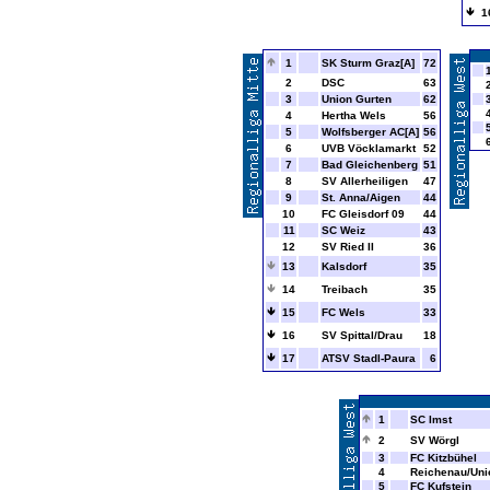
1
1
SK Sturm Graz[A]
72
2
DSC
63
3
Union Gurten
62
4
Hertha Wels
56
5
Wolfsberger AC[A]
56
6
UVB Vöcklamarkt
52
7
Bad Gleichenberg
51
8
SV Allerheiligen
47
9
St. Anna/Aigen
44
10
FC Gleisdorf 09
44
11
SC Weiz
43
12
SV Ried II
36
13
Kalsdorf
35
14
Treibach
35
15
FC Wels
33
16
SV Spittal/Drau
18
17
ATSV Stadl-Paura
6
1
SC Imst
2
SV Wörgl
3
FC Kitzbühel
4
Reichenau/Uni
5
FC Kufstein