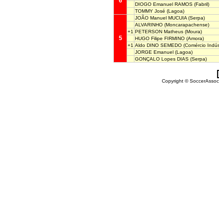
6
DIOGO Emanuel RAMOS
(Fabril)
TOMMY José
(Lagoa)
JOÃO Manuel MUCUIA
(Serpa)
ALVARINHO
(Moncarapachense)
+1
PETERSON Matheus
(Moura)
5
HUGO Filipe FIRMINO
(Amora)
+1
Aldo DINO SEMEDO
(Comércio Indúst
JORGE Emanuel
(Lagoa)
GONÇALO Lopes DIAS
(Serpa)
Copyright © SoccerAssocia