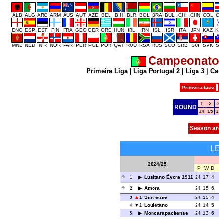
ALB
ALG
ARG
ARM
AUS
AUT
AZE
BEL
BIH
BLR
BOL
BRA
BUL
CHI
CHN
COL
C
ENG
ESP
EST
FIN
FRA
GEO
GER
GRE
HUN
IRL
IRN
ISL
ISR
ITA
JPN
KAZ
K
MNE
NED
NIR
NOR
PAR
PER
POL
POR
QAT
ROU
RSA
RUS
SCO
SRB
SUI
SVK
S
Campeonato 
Primeira Liga
|
Liga Portugal 2
|
Liga 3
|
Ca
Primeira fase
1
2
ROUND
14
15
1
Season ar
L
2024/25
P
W
D
1
Lusitano Évora 1911
24
17
4
2
Amora
24
15
6
3
1
Sintrense
24
15
4
4
1
Louletano
24
14
5
5
Moncarapachense
24
13
6