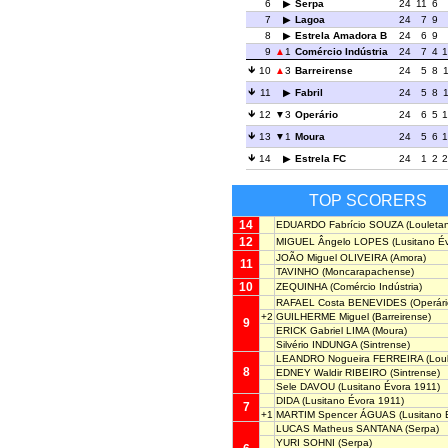
6
Serpa
24
11
6
7
Lagoa
24
7
9
8
Estrela Amadora B
24
6
9
9
1
Comércio Indústria
24
7
4
1
10
3
Barreirense
24
5
8
11
Fabril
24
5
8
12
3
Operário
24
6
5
1
13
1
Moura
24
5
6
1
14
Estrela FC
24
1
2
2
TOP SCORERS
14
EDUARDO Fabrício SOUZA
(Louleta
12
MIGUEL Ângelo LOPES
(Lusitano É
JOÃO Miguel OLIVEIRA
(Amora)
11
TAVINHO
(Moncarapachense)
10
ZEQUINHA
(Comércio Indústria)
RAFAEL Costa BENEVIDES
(Operári
+2
GUILHERME Miguel
(Barreirense)
9
ERICK Gabriel LIMA
(Moura)
Silvério INDUNGA
(Sintrense)
LEANDRO Nogueira FERREIRA
(Lou
8
EDNEY Waldir RIBEIRO
(Sintrense)
Sele DAVOU
(Lusitano Évora 1911)
DIDA
(Lusitano Évora 1911)
7
+1
MARTIM Spencer ÁGUAS
(Lusitano 
LUCAS Matheus SANTANA
(Serpa)
YURI SOHNI
(Serpa)