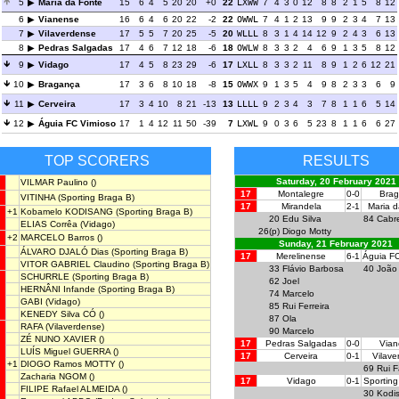
5
Maria da Fonte
15
6
4
5
20
20
+0
22
LXWW
7
4
3
0
12
8
8
2
1
5
8
12
6
Vianense
16
6
4
6
20
22
-2
22
OWWL
7
4
1
2
13
9
9
2
3
4
7
13
7
Vilaverdense
17
5
5
7
20
25
-5
20
WLLL
8
3
1
4
14
12
9
2
4
3
6
13
8
Pedras Salgadas
17
4
6
7
12
18
-6
18
OWLW
8
3
3
2
4
6
9
1
3
5
8
12
9
Vidago
17
4
5
8
23
29
-6
17
LXLL
8
3
3
2
11
8
9
1
2
6
12
21
10
Bragança
17
3
6
8
10
18
-8
15
OWWX
9
1
3
5
4
9
8
2
3
3
6
9
11
Cerveira
17
3
4
10
8
21
-13
13
LLLL
9
2
3
4
3
7
8
1
1
6
5
14
12
Águia FC Vimioso
17
1
4
12
11
50
-39
7
LXWL
9
0
3
6
5
23
8
1
1
6
6
27
TOP SCORERS
RESULTS
Saturday, 20 February 2021
VILMAR Paulino
()
17
Montalegre
0-0
Brag
VITINHA
(Sporting Braga B)
17
Mirandela
2-1
Maria d
+1
Kobamelo KODISANG
(Sporting Braga B)
20
Edu Silva
84
Cabre
ELIAS Corrêa
(Vidago)
26(p)
Diogo Motty
+2
MARCELO Barros
()
Sunday, 21 February 2021
ÁLVARO DJALÓ Dias
(Sporting Braga B)
17
Merelinense
6-1
Águia FC
VITOR GABRIEL Claudino
(Sporting Braga B)
33
Flávio Barbosa
40
João 
SCHURRLE
(Sporting Braga B)
62
Joel
HERNÂNI Infande
(Sporting Braga B)
74
Marcelo
GABI
(Vidago)
85
Rui Ferreira
KENEDY Silva CÓ
()
87
Ola
RAFA
(Vilaverdense)
90
Marcelo
ZÉ NUNO XAVIER
()
17
Pedras Salgadas
0-0
Vian
LUÍS Miguel GUERRA
()
17
Cerveira
0-1
Vilave
+1
DIOGO Ramos MOTTY
()
69
Rui F
Zacharia NGOM
()
17
Vidago
0-1
Sporting
FILIPE Rafael ALMEIDA
()
30
Kodi