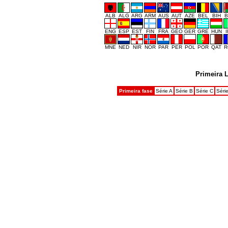
ALB
ALG
ARG
ARM
AUS
AUT
AZE
BEL
BIH
B
ENG
ESP
EST
FIN
FRA
GEO
GER
GRE
HUN
MNE
NED
NIR
NOR
PAR
PER
POL
POR
QAT
R
Primeira 
Primeira fase
Série A
Série B
Série C
Séri