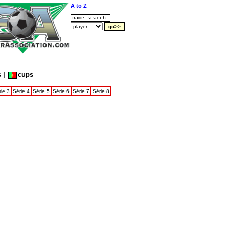
A to Z
s
|
cups
rie 3
Série 4
Série 5
Série 6
Série 7
Série 8