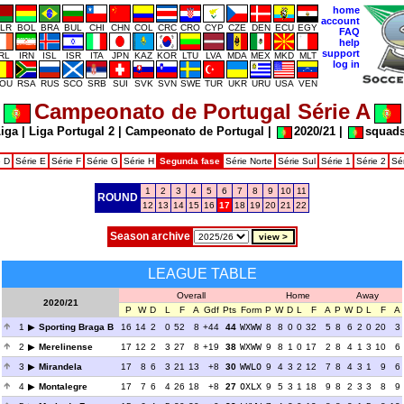
home
account
LR
BOL
BRA
BUL
CHI
CHN
COL
CRC
CRO
CYP
CZE
DEN
ECU
EGY
FAQ
help
support
IRL
IRN
ISL
ISR
ITA
JPN
KAZ
KOR
LTU
LVA
MDA
MEX
MKD
MLT
log in
OU
RSA
RUS
SCO
SRB
SUI
SVK
SVN
SWE
TUR
UKR
URU
USA
VEN
Campeonato de Portugal Série A
Liga
|
Liga Portugal 2
|
Campeonato de Portugal
|
2020/21
|
squad
e D
Série E
Série F
Série G
Série H
Segunda fase
Série Norte
Série Sul
Série 1
Série 2
Sé
1
2
3
4
5
6
7
8
9
10
11
ROUND
12
13
14
15
16
17
18
19
20
21
22
Season archive
LEAGUE TABLE
Overall
Home
Away
2020/21
P
W
D
L
F
A
Gdf
Pts
Form
P
W
D
L
F
A
P
W
D
L
F
A
1
Sporting Braga B
16
14
2
0
52
8
+44
44
WXWW
8
8
0
0
32
5
8
6
2
0
20
3
2
Merelinense
17
12
2
3
27
8
+19
38
WXWW
9
8
1
0
17
2
8
4
1
3
10
6
3
Mirandela
17
8
6
3
21
13
+8
30
WWLO
9
4
3
2
12
7
8
4
3
1
9
6
4
Montalegre
17
7
6
4
26
18
+8
27
OXLX
9
5
3
1
18
9
8
2
3
3
8
9