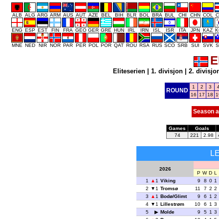
ALB
ALG
ARG
ARM
AUS
AUT
AZE
BEL
BIH
BLR
BOL
BRA
BUL
CHI
CHN
COL
C
ENG
ESP
EST
FIN
FRA
GEO
GER
GRE
HUN
IRL
IRN
ISL
ISR
ITA
JPN
KAZ
K
MNE
NED
NIR
NOR
PAR
PER
POL
POR
QAT
ROU
RSA
RUS
SCO
SRB
SUI
SVK
S
E
Eliteserien
|
1. divisjon
|
2. divisjo
1
2
3
ROUND
16
17
18
1
Season a
Games
Goals
74
221
2.98
L
2026
P
W
D
L
1
1
Viking
9
8
0
1
2
1
Tromsø
11
7
2
2
3
1
Bodø/Glimt
9
6
1
2
4
1
Lillestrøm
10
6
1
3
5
Molde
9
5
1
3