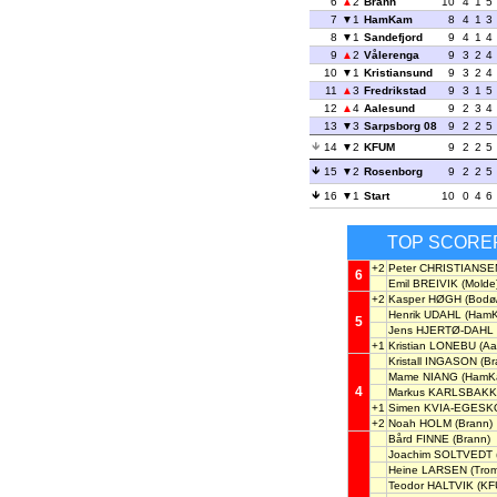
6
2
Brann
10
4
1
5
7
1
HamKam
8
4
1
3
8
1
Sandefjord
9
4
1
4
9
2
Vålerenga
9
3
2
4
10
1
Kristiansund
9
3
2
4
11
3
Fredrikstad
9
3
1
5
12
4
Aalesund
9
2
3
4
13
3
Sarpsborg 08
9
2
2
5
14
2
KFUM
9
2
2
5
15
2
Rosenborg
9
2
2
5
16
1
Start
10
0
4
6
TOP SCORE
+2
Peter CHRISTIANSE
6
Emil BREIVIK
(Molde
+2
Kasper HØGH
(Bodø/
Henrik UDAHL
(HamK
5
Jens HJERTØ-DAHL
+1
Kristian LONEBU
(Aa
Kristall INGASON
(Br
Mame NIANG
(HamK
4
Markus KARLSBAKK
+1
Simen KVIA-EGES
+2
Noah HOLM
(Brann)
Bård FINNE
(Brann)
Joachim SOLTVEDT
Heine LARSEN
(Trom
Teodor HALTVIK
(KF