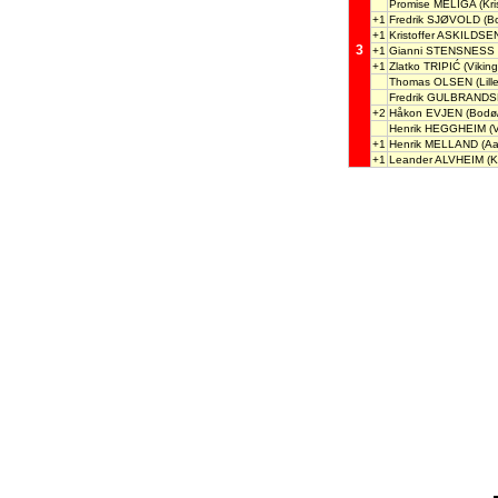
Promise MELIGA
(Kri
+1
Fredrik SJØVOLD
(Bo
+1
Kristoffer ASKILDSE
3
+1
Gianni STENSNESS
+1
Zlatko TRIPIĆ
(Viking
Thomas OLSEN
(Lill
Fredrik GULBRAND
+2
Håkon EVJEN
(Bodø/
Henrik HEGGHEIM
(V
+1
Henrik MELLAND
(Aa
+1
Leander ALVHEIM
(K