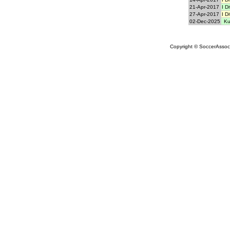
21-Apr-2017
I D
27-Apr-2017
I D
02-Dec-2025
Ku
Copyright © SoccerAssocia