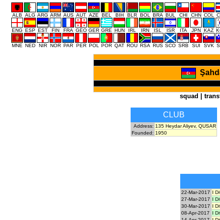
ALB
ALG
ARG
ARM
AUS
AUT
AZE
BEL
BIH
BLR
BOL
BRA
BUL
CHI
CHN
COL
C
ENG
ESP
EST
FIN
FRA
GEO
GER
GRE
HUN
IRL
IRN
ISL
ISR
ITA
JPN
KAZ
K
MNE
NED
NIR
NOR
PAR
PER
POL
POR
QAT
ROU
RSA
RUS
SCO
SRB
SUI
SVK
S
Şahd
squad
|
trans
CLUB
Address:
135 Heydar Aliyev, QUSAR
Founded:
1950
22-Mar-2017
I D
27-Mar-2017
I D
30-Mar-2017
I D
08-Apr-2017
I D
14-Apr-2017
I D