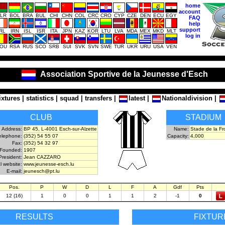
home
account
LR
BOL
BRA
BUL
CHI
CHN
COL
CRC
CRO
CYP
CZE
DEN
ECU
EGY
FAQ
help
support
IRL
IRN
ISL
ISR
ITA
JPN
KAZ
KOR
LTU
LVA
MDA
MEX
MKD
MLT
log in
OU
RSA
RUS
SCO
SRB
SUI
SVK
SVN
SWE
TUR
UKR
URU
USA
VEN
Association Sportive de la Jeunesse d'Esch
ixtures
|
statistics
|
squad
|
transfers
|
latest
|
Nationaldivision
|
CLUB
STADIUM
Address:
BP 45, L-4001 Esch-sur-Alzette
Name:
Stade de la Fr
elephone:
(352) 54 55 07
Capacity:
4,000
Fax:
(352) 54 32 97
Founded:
1907
President:
Jean CAZZARO
al website:
www.jeunesse-esch.lu
E-mail:
jeunesch@pt.lu
Pos.
P
W
D
L
F
A
Gdf
Pts
12 (16)
1
0
0
1
1
2
-1
0
RESULTS
FIXTUR