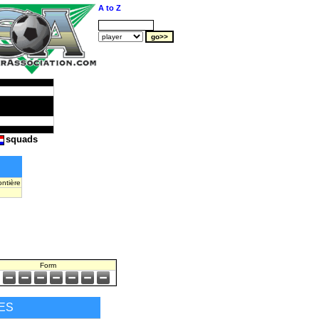
A to Z
squads
ontière
Form
ES