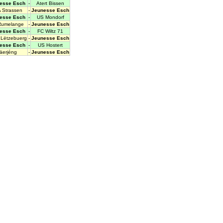
esse Esch
-
Atert Bissen
 Strassen
-
Jeunesse Esch
esse Esch
-
US Mondorf
Rumelange
-
Jeunesse Esch
esse Esch
-
FC Wiltz 71
Lëtzebuerg
-
Jeunesse Esch
esse Esch
-
US Hostert
äerjéng
-
Jeunesse Esch