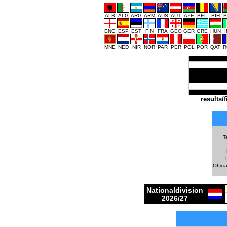
ALB
ALG
ARG
ARM
AUS
AUT
AZE
BEL
BIH
B
ENG
ESP
EST
FIN
FRA
GEO
GER
GRE
HUN
MNE
NED
NIR
NOR
PAR
PER
POL
POR
QAT
R
results/f
T
Offici
Nationaldivision
2026/27