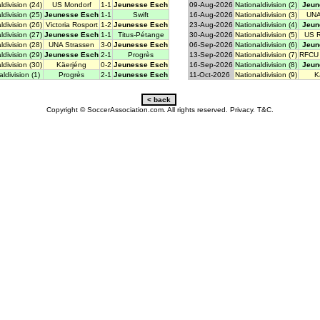
ldivision (24)
US Mondorf
1-1
Jeunesse Esch
09-Aug-2026
Nationaldivision (2)
Jeun
ldivision (25)
Jeunesse Esch
1-1
Swift
16-Aug-2026
Nationaldivision (3)
UNA
ldivision (26)
Victoria Rosport
1-2
Jeunesse Esch
23-Aug-2026
Nationaldivision (4)
Jeun
ldivision (27)
Jeunesse Esch
1-1
Titus-Pétange
30-Aug-2026
Nationaldivision (5)
US 
ldivision (28)
UNA Strassen
3-0
Jeunesse Esch
06-Sep-2026
Nationaldivision (6)
Jeun
ldivision (29)
Jeunesse Esch
2-1
Progrès
13-Sep-2026
Nationaldivision (7)
RFCU 
ldivision (30)
Käerjéng
0-2
Jeunesse Esch
16-Sep-2026
Nationaldivision (8)
Jeun
ldivision (1)
Progrès
2-1
Jeunesse Esch
11-Oct-2026
Nationaldivision (9)
K
Copyright © SoccerAssociation.com. All rights reserved.
Privacy.
T&C.